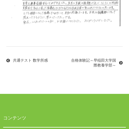
投
稿
ナ
共通テスト 数学所感
合格体験記～早稲田大学国
ビ
際教養学部～
ゲ
ー
シ
ョ
ン
コンテンツ