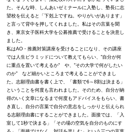
た。そんな時、しんあいゼミナールに入塾し、塾長に志
望校を伝えると「下剋上ですね。やりがいがあります」
と言って背中を押してくれました。私はその言葉を聞
き、東京女子医科大学を公募推薦で受けることを決意し
ました。
私はAO・推薦対策講座を受けることになり、その講座
では人生ピラミッドについて教えてもらい、”自分が何
に重点を置いて考えるか” や、”その大学で何がしたい
のか” など細かいところまで考えることができまし
た。志願理由書を書く上で、「書類で6～8割は決まる」
ということを何度も言われました。そのため、自分が納
得のいく文章になるまで何度もアドバイスをもらい、書
き直し、自分の言葉で自分の意志をしっかりと伝えられ
る志願理由書にすることができました。面接では、「入
室して1秒で決まる」「その場の空気を自分のものにす
る」「面接ではなく、対話を楽しむ」という三つの言葉