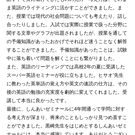
ま英語のライティングに活かすことができました。ま
た、授業では現代の社会問題についても考えたり、話し
合ったりしました。入試では実際に授業で扱った分野に
関する文章やグラフが出題されましたが、授業を通して
の予備知識があったおかげでそれほど迷うことなく解答
することができました。予備知識があったことは、試験
中に落ち着いて問題を解くことにも繋がりました。
また、英語のリーディングでは高校2年の夏に受講した
スーパー英語セミナーが役に立ちました。ヒサオ’先生
に教わった英単語の覚え方や英文の速読の仕方は、その
後の英語の勉強の充実度を劇的に変えてくれました。受
講して本当に良かったです。
最後に、しんあいゼミナールに4年間通って学問に対す
る考え方が深まり、将来のこともしっかり見つめ直すこ
とができました。黒崎先生をはじめとするしんあいゼミ
ナールには、本当に感謝しています。ありがとうござい