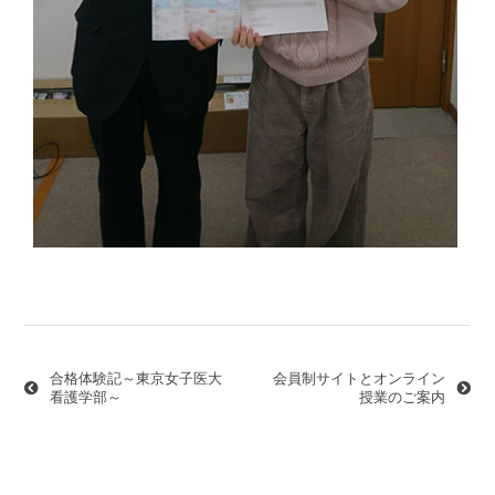
投
稿
ナ
合格体験記～東京女子医大
会員制サイトとオンライン
ビ
看護学部～
授業のご案内
ゲ
ー