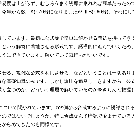
難易度は上がらず、むしろうまく誘導に乗れれば簡単だったの
今年から数ⅠAは70分になりましたが(ⅡBは60分)、それに
襲しています。最初に公式等で簡単に解かせる問題を持ってき
」という解答に着地させる形式です。誘導的に進んでいくため
ようにできています。解いていて気持ちがいいです。
させる、複雑な公式を利用させる、などということは一切あり
分な基礎知識のみです。しかし論理を追及してきますから、公
成り立つのか、どういう理屈で解いているのかをきちんと把握
について聞かれています。cos側から合成するように誘導され
たのではないでしょうか。特に合成なんて暗記で済ませている
をからめてきたのも同様です。